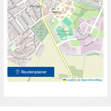
Routenplaner
Leaflet
|
©
OpenStreetMap