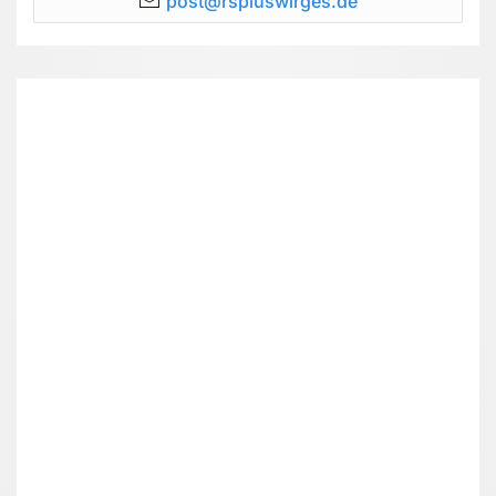
post@rspluswirges.de